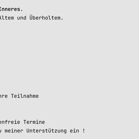
Inneres
.
Altem und Überholtem.
hre Teilnahme
enfreie Termine
u meiner Unterstützung ein !