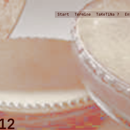
Start
Termine
TaKeTiNa ?
En
12